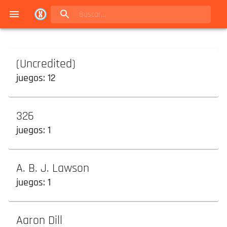
Navigated to Juegos de mesa en Buenos Aires | Conexión Berlín - Catálogo
(Uncredited)
juegos:
12
326
juegos:
1
A. B. J. Lawson
juegos:
1
Aaron Dill