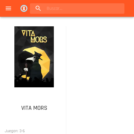
Navigated to Juegos de mesa en Buenos Aires | Conexión Berlín - Catálogo
VITA MORS
Juegan:
3
-
6