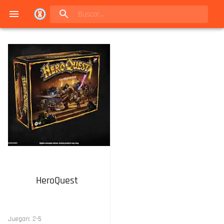
Navigated to Juegos de mesa en Buenos Aires | Conexión Berlín - Catálogo
HeroQuest
Juegan:
2
-
5