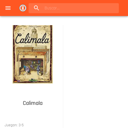
Navigated to Juegos de mesa en Buenos Aires | Conexión Berlín - Catálogo
Calimala
Juegan:
3
-
5