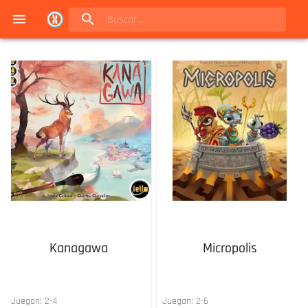
Navigated to Juegos de mesa en Buenos Aires | Conexión Berlín - Catálogo
Kanagawa
Micropolis
Juegan:
2
-
4
Juegan:
2
-
6