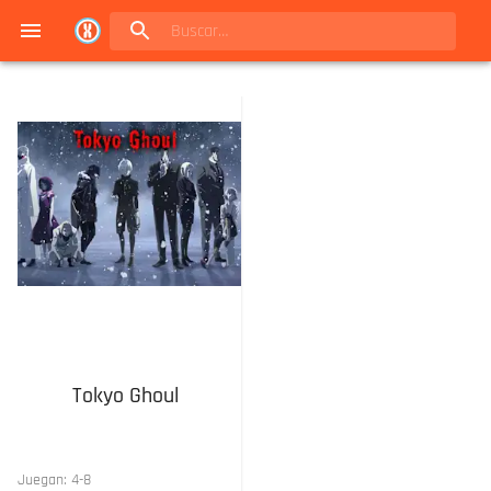
Navigated to Juegos de mesa en Buenos Aires | Conexión Berlín - Catálogo
Tokyo Ghoul
Juegan:
4
-
8