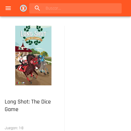
Navigated to Juegos de mesa en Buenos Aires | Conexión Berlín - Catálogo
Long Shot: The Dice
Game
Juegan:
1
-
8