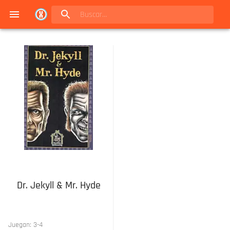
Navigated to Juegos de mesa en Buenos Aires | Conexión Berlín - Catálogo
Dr. Jekyll & Mr. Hyde
Juegan:
3
-
4