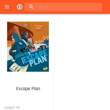
Navigated to Juegos de mesa en Buenos Aires | Conexión Berlín - Catálogo
Escape Plan
Juegan:
1
-
5