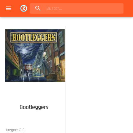
Navigated to Juegos de mesa en Buenos Aires | Conexión Berlín - Catálogo
Bootleggers
Juegan:
3
-
6