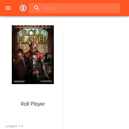
Navigated to Juegos de mesa en Buenos Aires | Conexión Berlín - Catálogo
Roll Player
Juegan:
1
-
4