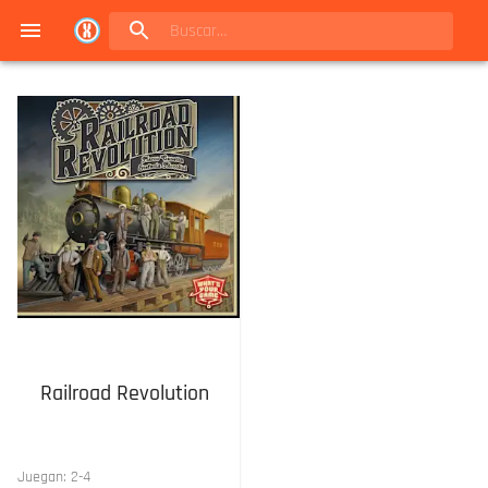
Navigated to Juegos de mesa en Buenos Aires | Conexión Berlín - Catálogo
Railroad Revolution
Juegan:
2
-
4