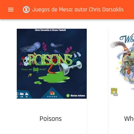
Navigated to Juegos de Mesa: autor Chris Darsaklis
Juegos de Mesa: autor Chris Darsaklis
Poisons
Wh