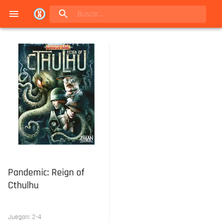
Navigated to Juegos de mesa en Buenos Aires | Conexión Berlín - Catálogo
Pandemic: Reign of
Cthulhu
Juegan:
2
-
4