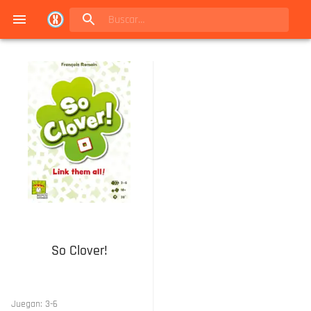
Navigated to Juegos de mesa en Buenos Aires | Conexión Berlín - Catálogo
So Clover!
Juegan:
3
-
6