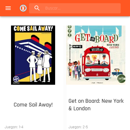
Navigated to Juegos de mesa en Buenos Aires | Conexión Berlín - Catálogo
Get on Board: New York
Come Sail Away!
& London
Juegan:
1
-
4
Juegan:
2
-
5