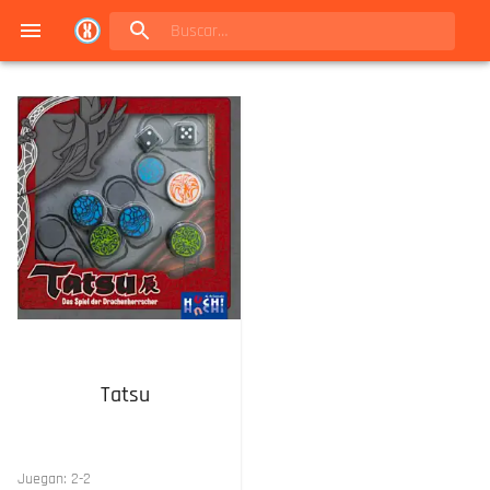
Navigated to Juegos de mesa en Buenos Aires | Conexión Berlín - Catálogo
Tatsu
Juegan:
2
-
2