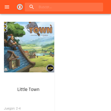
Navigated to Juegos de mesa en Buenos Aires | Conexión Berlín - Catálogo
Little Town
Juegan:
2
-
4