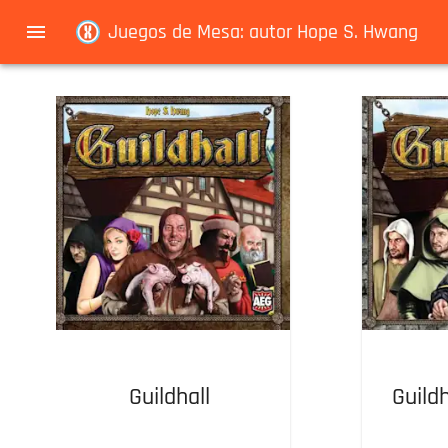
Navigated to Juegos de Mesa: autor Hope S. Hwang
Juegos de Mesa: autor Hope S. Hwang
Guildhall
Guildh