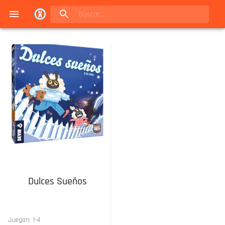
Navigated to Juegos de mesa en Buenos Aires | Conexión Berlín - Catálogo
Dulces Sueños
Juegan:
1
-
4