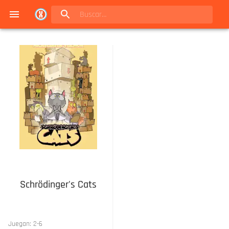
Navigated to Juegos de mesa en Buenos Aires | Conexión Berlín - Catálogo
Schrödinger's Cats
Juegan:
2
-
6