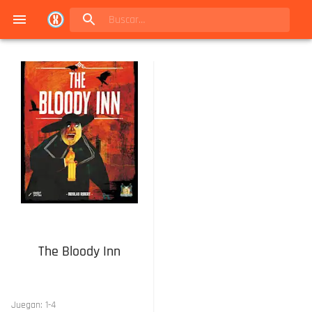
Navigated to Juegos de mesa en Buenos Aires | Conexión Berlín - Catálogo
The Bloody Inn
Juegan:
1
-
4