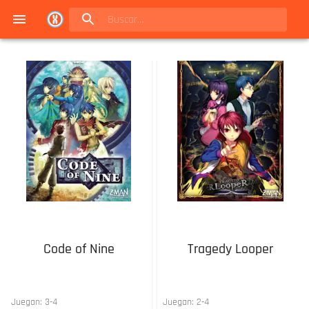
Navigated to Juegos de mesa en Buenos Aires | Conexión Berlín - Catálogo
Code of Nine
Tragedy Looper
Juegan:
3
-
4
Juegan:
2
-
4