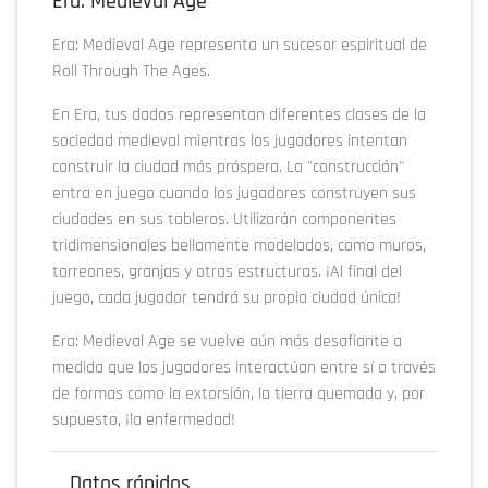
Era: Medieval Age
Era: Medieval Age representa un sucesor espiritual de
Roll Through The Ages.
En Era, tus dados representan diferentes clases de la
sociedad medieval mientras los jugadores intentan
construir la ciudad más próspera. La "construcción"
entra en juego cuando los jugadores construyen sus
ciudades en sus tableros. Utilizarán componentes
tridimensionales bellamente modelados, como muros,
torreones, granjas y otras estructuras. ¡Al final del
juego, cada jugador tendrá su propia ciudad única!
Era: Medieval Age se vuelve aún más desafiante a
medida que los jugadores interactúan entre sí a través
de formas como la extorsión, la tierra quemada y, por
supuesto, ¡la enfermedad!
Datos rápidos