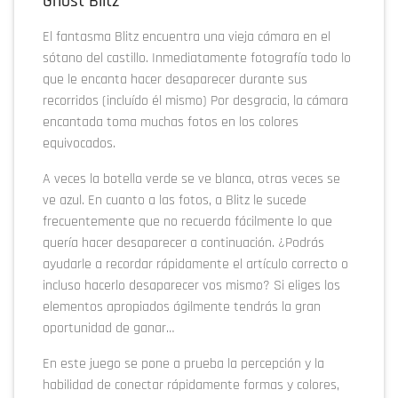
Ghost Blitz
El fantasma Blitz encuentra una vieja cámara en el
sótano del castillo. Inmediatamente fotografía todo lo
que le encanta hacer desaparecer durante sus
recorridos (incluído él mismo) Por desgracia, la cámara
encantada toma muchas fotos en los colores
equivocados.
A veces la botella verde se ve blanca, otras veces se
ve azul. En cuanto a las fotos, a Blitz le sucede
frecuentemente que no recuerda fácilmente lo que
quería hacer desaparecer a continuación. ¿Podrás
ayudarle a recordar rápidamente el artículo correcto o
incluso hacerlo desaparecer vos mismo? Si eliges los
elementos apropiados ágilmente tendrás la gran
oportunidad de ganar…
En este juego se pone a prueba la percepción y la
habilidad de conectar rápidamente formas y colores,