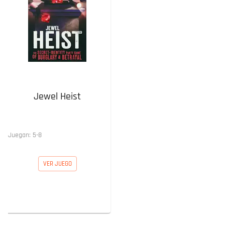
Jewel Heist
Juegan:
5
-
8
VER JUEGO