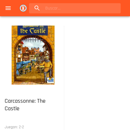
Navigated to Juegos de mesa en Buenos Aires | Conexión Berlín - Catálogo
Carcassonne: The
Castle
Juegan:
2
-
2