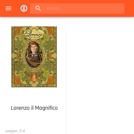
Navigated to Juegos de mesa en Buenos Aires | Conexión Berlín - Catálogo
Lorenzo il Magnifico
Juegan:
2
-
4