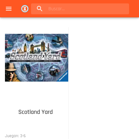
Navigated to Juegos de mesa en Buenos Aires | Conexión Berlín - Catálogo
Scotland Yard
Juegan:
3
-
6