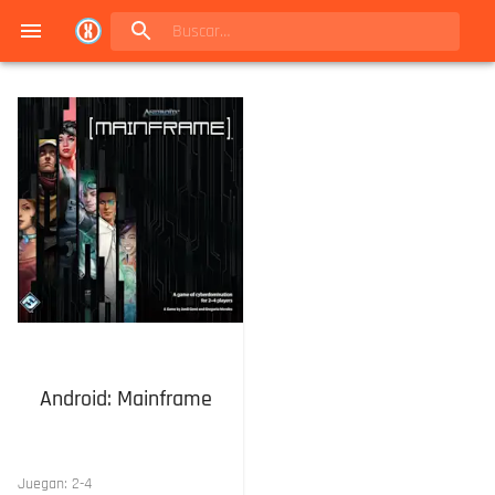
Navigated to Juegos de mesa en Buenos Aires | Conexión Berlín - Catálogo
Android: Mainframe
Juegan:
2
-
4