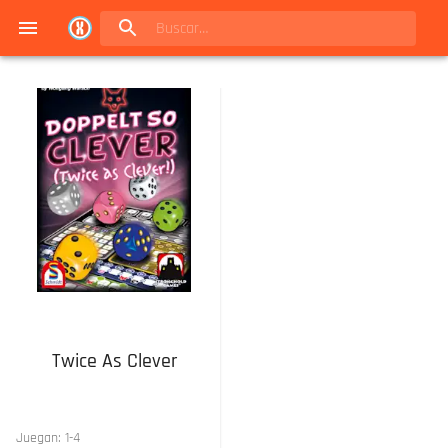
Navigated to Juegos de mesa en Buenos Aires | Conexión Berlín - Catálogo
Twice As Clever
Juegan:
1
-
4