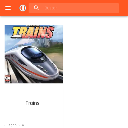
Navigated to Juegos de mesa en Buenos Aires | Conexión Berlín - Catálogo
Trains
Juegan:
2
-
4