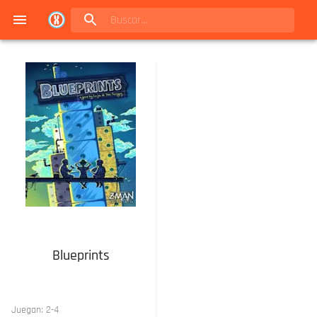
Navigated to Juegos de mesa en Buenos Aires | Conexión Berlín - Catálogo
Blueprints
Juegan:
2
-
4