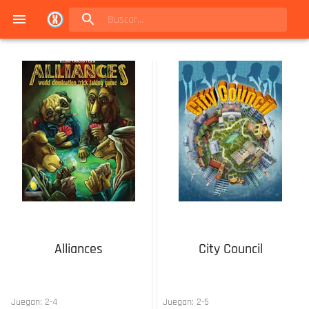
Navigated to Juegos de mesa en Buenos Aires | Conexión Berlín - Catálogo
Alliances
City Council
Juegan:
2
-
4
Juegan:
2
-
5