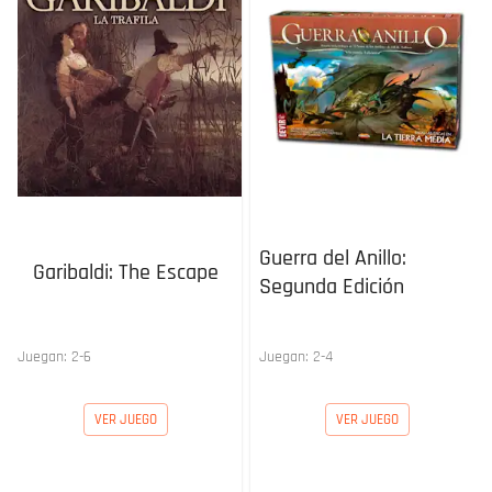
Guerra del Anillo:
Garibaldi: The Escape
Segunda Edición
Juegan:
2
-
6
Juegan:
2
-
4
VER JUEGO
VER JUEGO