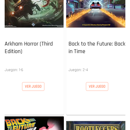
Arkham Horror (Third
Back to the Future: Back
Edition)
in Time
Juegan:
1
-
6
Juegan:
2
-
4
VER JUEGO
VER JUEGO