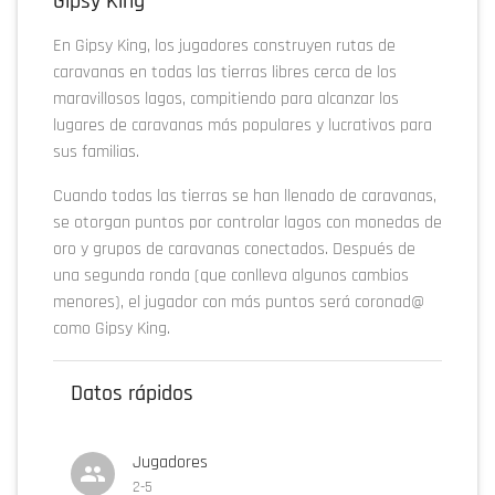
Gipsy King
En Gipsy King, los jugadores construyen rutas de
caravanas en todas las tierras libres cerca de los
maravillosos lagos, compitiendo para alcanzar los
lugares de caravanas más populares y lucrativos para
sus familias.
Cuando todas las tierras se han llenado de caravanas,
se otorgan puntos por controlar lagos con monedas de
oro y grupos de caravanas conectados. Después de
una segunda ronda (que conlleva algunos cambios
menores), el jugador con más puntos será coronad@
como Gipsy King.
Datos rápidos
Jugadores
2-5