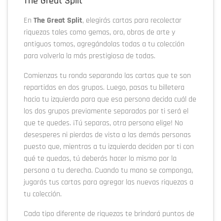
The Great Split
En
The Great Split
, elegirás cartas para recolectar
riquezas tales como gemas, oro, obras de arte y
antiguos tomos, agregándolas todas a tu colección
para volverla la más prestigiosa de todas.
Comienzas tu ronda separando las cartas que te son
repartidas en dos grupos. Luego, pasas tu billetera
hacia tu izquierda para que esa persona decida cuál de
los dos grupos previamente separados por ti será el
que te quedes. ¡Tú separas, otra persona elige! No
desesperes ni pierdas de vista a las demás personas
puesto que, mientras a tu izquierda deciden por ti con
qué te quedas, tú deberás hacer lo mismo por la
persona a tu derecha. Cuando tu mano se componga,
jugarás tus cartas para agregar las nuevas riquezas a
tu colección.
Cada tipo diferente de riquezas te brindará puntos de