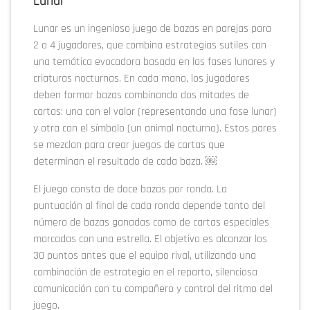
Lunar
Lunar es un ingenioso juego de bazas en parejas para
2 o 4 jugadores, que combina estrategias sutiles con
una temática evocadora basada en las fases lunares y
criaturas nocturnas. En cada mano, los jugadores
deben formar bazas combinando dos mitades de
cartas: una con el valor (representando una fase lunar)
y otra con el símbolo (un animal nocturno). Estos pares
se mezclan para crear juegos de cartas que
determinan el resultado de cada baza. ￼
El juego consta de doce bazas por ronda. La
puntuación al final de cada ronda depende tanto del
número de bazas ganadas como de cartas especiales
marcadas con una estrella. El objetivo es alcanzar los
30 puntos antes que el equipo rival, utilizando una
combinación de estrategia en el reparto, silenciosa
comunicación con tu compañero y control del ritmo del
juego.