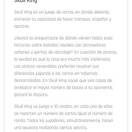
Skull King
Skull King es un juego de cartas en donde deberás
entrenar tu capacidad de hacer trampas, engañar y
apostar.
¿Nunca te preguntaste de dónde vienen todas esas
historias sobre batallas navales con atronadores
cañones y garfios de abordaje? En cuestión de piratas.
la verdad es que la cosa era mucho más inofensiva.
Los piratas venerables preferían resolver sus
diferencias jugando a las cartas en tabernas
destartaladas. En Skull King aquel que sea capaz de
arrebatar el mayor número de bases a su oponente,
ganará la disputa.
Skull King se juega a 10 rondas, en cada una de ellas
se reparten un número de cartas igual al número de
ronda. Todos los jugadores, simultáneamente, hacen
una apuesta realizando ciertos gestos.