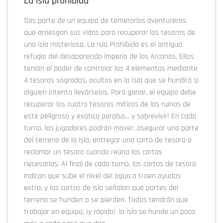
La isla prohibida
Sos parte de un equipo de temerarios aventureros
que arriesgan sus vidas para recuperar los tesoros de
una isla misteriosa. La Isla Prohibida es el antiguo
refugio del desaparecido imperio de los Arcanos. Ellos
tenían el poder de controlar los 4 elementos mediante
4 tesoros sagrados, ocultos en la Isla que se hundirá si
alguien intenta llevárselos. Para ganar, el equipo debe
recuperar los cuatro tesoros míticos de las ruinas de
este peligroso y exótico paraíso... y sobrevivir! En cada
turno, los jugadores podrán mover, asegurar una parte
del terreno de la isla, entregar una carta de tesoro o
reclamar un tesoro cuando reúna las cartas
necesarias. Al final de cada turno, las cartas de tesoro
indican que sube el nivel del agua o traen ayudas
extra, y las cartas de isla señalan qué partes del
terreno se hunden o se pierden. Todos tendrán que
trabajar en equipo, ¡y rápido!, la isla se hunde un poco